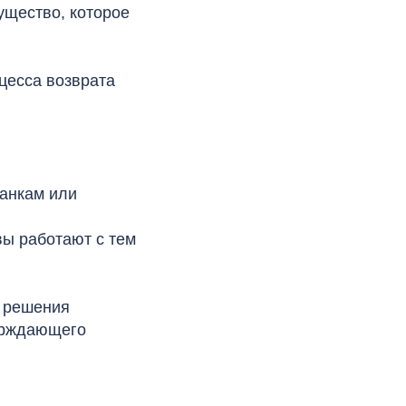
ущество, которое
цесса возврата
банкам или
вы работают с тем
е решения
верждающего