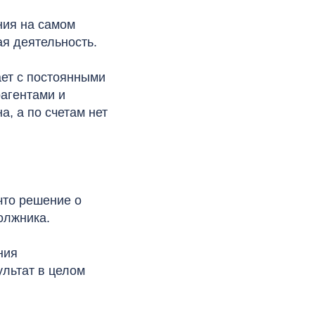
ния на самом
ая деятельность.
ает с постоянными
агентами и
а, а по счетам нет
что решение о
олжника.
ния
ультат в целом