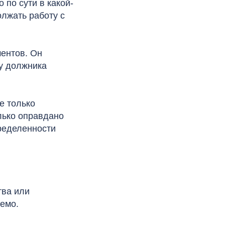
 по сути в какой-
олжать работу с
ментов. Он
 у должника
е только
лько оправдано
пределенности
тва или
емо.