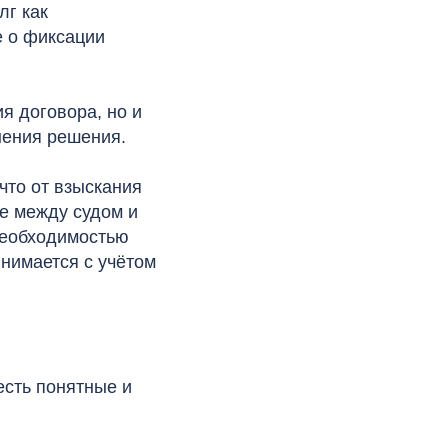
лг как
е о фиксации
ия договора, но и
нения решения.
что от взыскания
не между судом и
необходимостью
инимается с учётом
есть понятные и