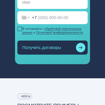
+7
Я соглашаюсь с
обработкой персональных
данных
и
Политикой конфиденциальности
Получить договоры
LET'S GO!
Арендодатель клиента
Контрагент клиента обратился с
обратился с иском о взы
иском о расторжении договора
задолженности по догов
поставки оборудования. В
аренды.
процессе эксплуатации
Клиент получил товар
произошла поломка оборудования
ненадлежащего качества и
поставленного клиентом.
отказался перечислить
оставшуюся часть оплаты за
него.
КЕЙСЫ