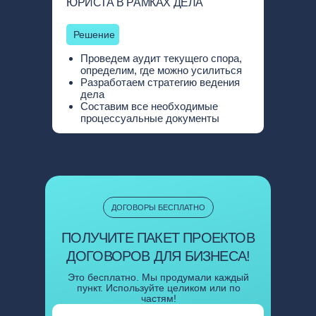
ЮРИСТА В РАМКАХ ДЕЛА
Решение
Проведем аудит текущего спора,
определим, где можно усилиться
Разработаем стратегию ведения
дела
Составим все необходимые
процессуальные документы
Нажимая на кнопку, вы соглашаетесь
на обработку персональных данных
ДОГОВОРЫ БЕСПЛАТНО
ПОЛУЧИТЕ ПАКЕТ ПРОЕКТОВ
ДОГОВОРОВ ДЛЯ БИЗНЕСА!
Это бесплатно. Мы продумали каждый
пункт. Используйте целиком или по
частям!