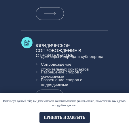
ЮРИДИЧЕСКОЕ
СОПРОВОЖДЕНИЕ В
СТРОИТЕЛЬСТВЕ
Договоры подряда и субподряда
Сопровождение
строительных контрактов
Разрешение споров с
заказчиками
Разрешение споров с
подрядчиками
Используя данный сайт, вы даете согласие на использование файлов cookie, помогающих нам сделать
его удобнее для вас.
ПРИНЯТЬ И ЗАКРЫТЬ
ВЕДЕНИЕ
АРБИТРАЖНЫХ ДЕЛ