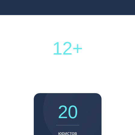
12+
лет опыта
20
юристов