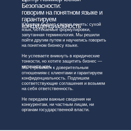
Безопасности:
говорим на понятном языке и
гарантируем
Юристов бывает сложно понять: сухой
конфиденциальность
язык, обтекаемые формулировки,
запутанная терминология. Мы решили
пойти другим путем и научились говорить
на понятном бизнесу языке.
Не успеваете вникнуть в юридические
тонкости, но хотите защитить бизнес —
напишите нам.
Мы стремимся к доверительным
отношениям с клиентами и гарантируем
конфиденциальность. Подпишем
соответствующие соглашения и возьмем
на себя ответственность.
Не передаем важные сведения ни
конкурентам, ни частным лицам, ни
органам государственной власти.