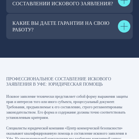
СОСТАВЛЕНИИ ИСКОВОГО ЗАЯВЛЕНИЯ?
КАКИЕ ВЫ ДАЕТЕ ГАРАНТИИ НА СВОЮ
РАБОТУ?
ПРОФЕССИОНАЛЬНОЕ СОСТАВЛЕНИЕ ИСКОВОГО
ЗАЯВЛЕНИЯ В УФЕ: ЮРИДИЧЕСКАЯ ПОМОЩЬ
Исковое заявление технически представляет собой форму выражения защиты
прав и интересов того или иного субъекта, процессуальный документ.
Требования, предъявляемые к его составлению, строго регламентированы
законодательством. Его форма и содержание должны точно соответствовать
установленным критериям.
Специалисты юридической компании «Центр коммерческой безопасности»
оказывают квалифицированную помощь в составление искового заявления в
Уфе. На предварительной консультации мы разбираем конкретный запрос