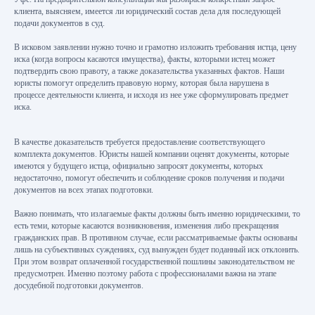
клиента, выясняем, имеется ли юридический состав дела для последующей
подачи документов в суд.
В исковом заявлении нужно точно и грамотно изложить требования истца, цену
иска (когда вопросы касаются имущества), факты, которыми истец может
подтвердить свою правоту, а также доказательства указанных фактов. Наши
юристы помогут определить правовую норму, которая была нарушена в
процессе деятельности клиента, и исходя из нее уже сформулировать предмет
иска.
В качестве доказательств требуется предоставление соответствующего
комплекта документов. Юристы нашей компании оценят документы, которые
имеются у будущего истца, официально запросят документы, которых
недостаточно, помогут обеспечить и соблюдение сроков получения и подачи
документов на всех этапах подготовки.
Важно понимать, что излагаемые факты должны быть именно юридическими, то
есть теми, которые касаются возникновения, изменения либо прекращения
гражданских прав. В противном случае, если рассматриваемые факты основаны
лишь на субъективных суждениях, суд вынужден будет поданный иск отклонить.
При этом возврат оплаченной государственной пошлины законодательством не
предусмотрен. Именно поэтому работа с профессионалами важна на этапе
досудебной подготовки документов.