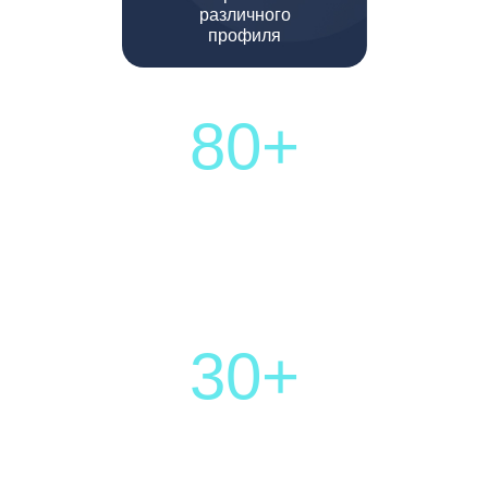
различного
профиля
80+
выигранных дел
30+
компаний на
юридическом