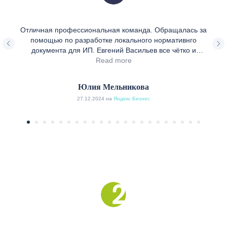
Отличная профессиональная команда. Обращалась за
помощью по разработке локального нормативнго
документа для ИП. Евгений Васильев все чётко и
грамотно объяснил, провёл консультации, очень быстро
Read more
составил документ с учётом наших пожеланий. Большое
спасибо!
Юлия Мельникова
27.12.2024 на
Яндекс Бизнес